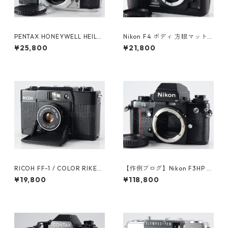
PENTAX HONEYWELL HEILA
Nikon F4 ボディ 方眼マット
ND H2 ペンタックス (61376)
スクリーン（E） / マットスク
¥25,800
¥21,800
リーン（B）付 ニコン（6124
6）
RICOH FF-1 / COLOR RIKEN
【作例ブログ】Nikon F3HP ボ
ON 35mm F2.8 リコー（6149
ディ 後期191万番台 ニコン（6
¥19,800
¥118,800
3）
1308）