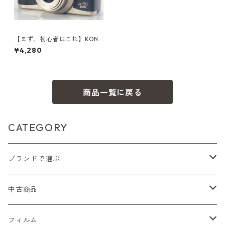
【まず、初心者はこれ】KONI
CA Z-UP 150 VP 元箱付 コン
¥4,280
パクトフィルムカメラ コニカ
(60011)
商品一覧に戻る
CATEGORY
ブランドで選ぶ
Nikon（ニコン）
中古商品
Sシリーズ
Canon（キヤノン）
フィルムカメラ
フィルム