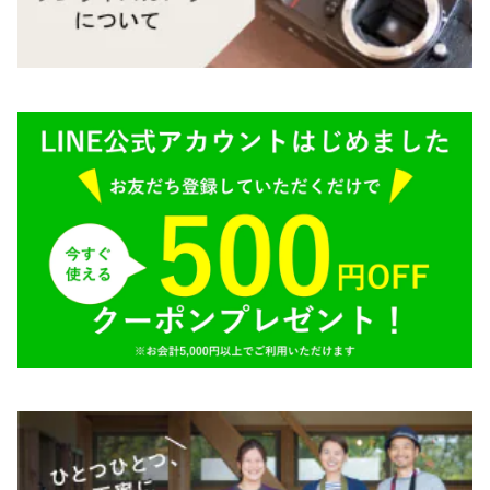
M645,二眼レフ
Plaubel（プラウベル）
R（ライカ）
BRONICA（ブロニカ）
E（ソニー）
SONY（ソニー）
AR（コニカ）
SIGMA（シグマ）
O（その他）
Tokina（トキナー）
TAMRON（タムロン）
K&F（ケーアンドエフ）
その他