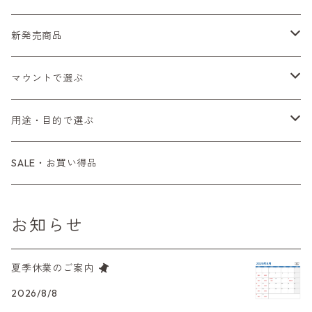
Fシリーズ（一桁＋F100）
レンジファインダー（7、P）
一眼レフカメラ（マニュアルフォーカス）
PENTAX（ペンタックス）
デジタルカメラ
レンズ付きフィルム
新発売商品
Fシリーズ（FE、FM）
F-1
一眼レフカメラ（オートフォーカス）
SL、SP
一眼カメラ
CONTAX（コンタックス）
マニュアルレンズ
35mm（135）カラーネガ
フィルムカメラ
マウントで選ぶ
コンパクトカメラ
AE-1、A-1
レンジファインダーカメラ
K2、KX、KM
ミラーレスカメラ
G1、G2
一眼レンズ
MINOLTA（ミノルタ）
オートフォーカスレンズ
35mm（135）白黒ネガ
レンズ付きフィルム
M42
用途・目的で選ぶ
コンパクトカメラ
コンパクトカメラ（マニュアルフォーカス）
LX、MX
デジタルカメラその他
Tシリーズ
レンジファインダーレンズ
コンパクト
一眼レンズ
OLYMPUS（オリンパス）
マウントアダプター
35mm（135）カラーリバーサル
アクセサリー・付属品
L39
初心者の方へもおすすめ！
SALE・お買い得品
L39マウントレンズ
コンパクトカメラ（オートフォーカス）
6×7、67、645
一眼（C/Yマウント）
中判レンズ
CL、CLE
中判レンズ
TRIP35
FUJIFILM（フジフィルム）
アクセサリー
120mm（ブローニー）カラーネガ
F（ニコン）
少し難あり、でも使えます！
お知らせ
中判カメラ
M42単焦点レンズ
大判レンズ
α7、α9、X700
PENシリーズ
高級コンパクト
Konica（コニカ）
S（ニコン）
滅多にお目にかかれない激レア商品！
夏季休業のご案内
大判カメラ
レンズその他
XAシリーズ
C35シリーズ
Leica（ライカ）
FD（キヤノン）
プレゼント、贈答用にも！
2026/8/8
デジタルカメラ