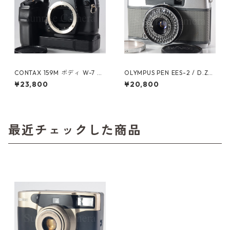
CONTAX 159M ボディ W-7 ワ
OLYMPUS PEN EES-2 / D.Zui
インダー付 コンタックス（61
ko 30mm F2.8 オーバーホー
¥23,800
¥20,800
025）
ル済 オリンパス (60628)
最近チェックした商品