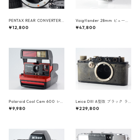
PENTAX REAR CONVERTER
Voigtlander 28mm ビューフ
K T6-2X ペンタックス (6138
ァインダー フォクトレンダー
¥12,800
¥47,800
9)
(23621)
Polaroid Cool Cam 600 レッ
Leica DIII A型改 ブラック ラ
ド ポラロイド (61450)
イカ (61478)
¥9,980
¥229,800