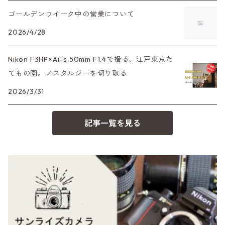
35DC、35SP
HEXAR
バルナック
ゴールデンウイーク中の営業について
HASSELBLAD（ハッセルブラッド）
EF（キヤノン）
フィルムカメラその他
2026/4/28
PEN F、FT
Mシリーズ
500台シリーズ
Rollei（ローライ）
OM（オリンパス）
Nikon F3HP×Ai-s 50mm F1.4で撮る、江戸東京た
OM-1
minilux
てもの園。ノスタルジーを切り取る
35シリーズ
RICOH（リコー）
A（ミノルタ（ソニー））
2026/3/31
コンパクト
Voigtlander（フォクトレンダー）
MD（ミノルタ）
記事一覧を見る
BESSA
YASHICA（ヤシカ）
K（ペンタックス）
Carl Zeiss（カールツァイス）
CY（ヤシカコンタックス）
Mamiya（マミヤ）
M（ライカ）