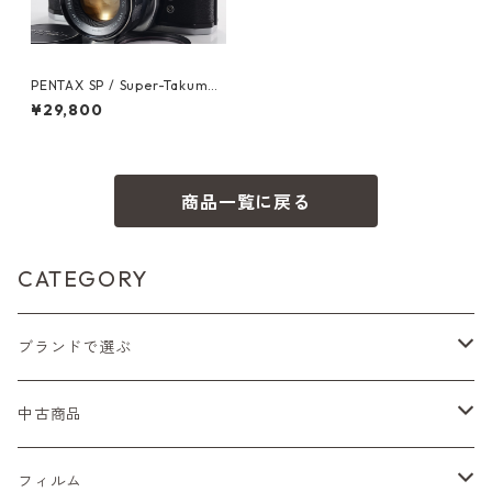
PENTAX SP / Super-Takumar
55mm F1.8 ペンタックス (60
¥29,800
279)
商品一覧に戻る
CATEGORY
ブランドで選ぶ
Nikon（ニコン）
中古商品
Sシリーズ
Canon（キヤノン）
フィルムカメラ
フィルム