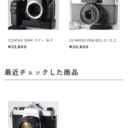
CONTAX 159M ボディ W-7 ワ
OLYMPUS PEN EES-2 / D.Zui
インダー付 コンタックス（61
ko 30mm F2.8 オーバーホー
¥23,800
¥20,800
025）
ル済 オリンパス (60628)
最近チェックした商品