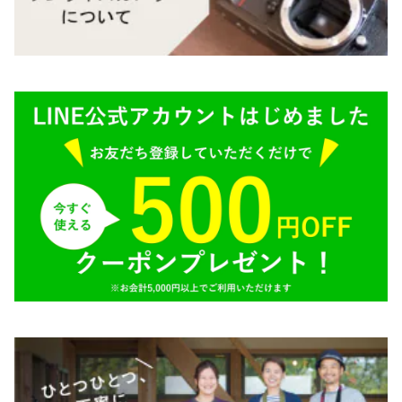
M645,二眼レフ
Plaubel（プラウベル）
R（ライカ）
BRONICA（ブロニカ）
E（ソニー）
SONY（ソニー）
AR（コニカ）
SIGMA（シグマ）
O（その他）
Tokina（トキナー）
TAMRON（タムロン）
K&F（ケーアンドエフ）
その他