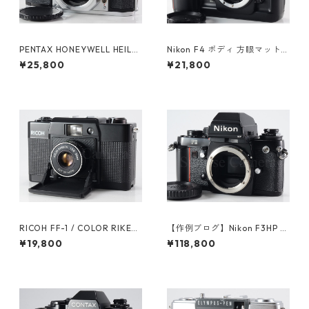
PENTAX HONEYWELL HEILA
Nikon F4 ボディ 方眼マット
ND H2 ペンタックス (61376)
スクリーン（E） / マットスク
¥25,800
¥21,800
リーン（B）付 ニコン（6124
6）
RICOH FF-1 / COLOR RIKEN
【作例ブログ】Nikon F3HP ボ
ON 35mm F2.8 リコー（6149
ディ 後期191万番台 ニコン（6
¥19,800
¥118,800
3）
1308）