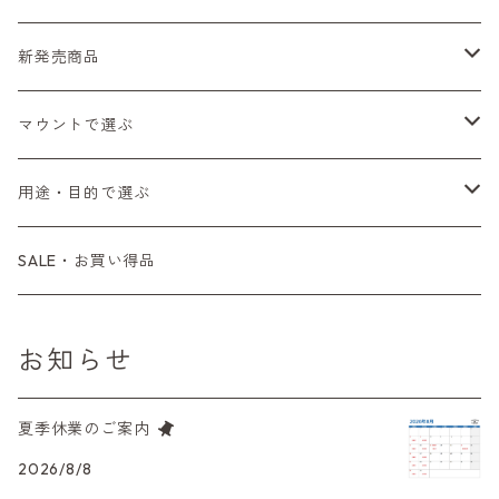
Fシリーズ（一桁＋F100）
レンジファインダー（7、P）
一眼レフカメラ（マニュアルフォーカス）
PENTAX（ペンタックス）
デジタルカメラ
レンズ付きフィルム
新発売商品
Fシリーズ（FE、FM）
F-1
一眼レフカメラ（オートフォーカス）
SL、SP
一眼カメラ
CONTAX（コンタックス）
マニュアルレンズ
35mm（135）カラーネガ
フィルムカメラ
マウントで選ぶ
コンパクトカメラ
AE-1、A-1
レンジファインダーカメラ
K2、KX、KM
ミラーレスカメラ
G1、G2
一眼レンズ
MINOLTA（ミノルタ）
オートフォーカスレンズ
35mm（135）白黒ネガ
レンズ付きフィルム
M42
用途・目的で選ぶ
コンパクトカメラ
コンパクトカメラ（マニュアルフォーカス）
LX、MX
デジタルカメラその他
Tシリーズ
レンジファインダーレンズ
コンパクト
一眼レンズ
OLYMPUS（オリンパス）
マウントアダプター
35mm（135）カラーリバーサル
アクセサリー・付属品
L39
初心者の方へもおすすめ！
SALE・お買い得品
L39マウントレンズ
コンパクトカメラ（オートフォーカス）
6×7、67、645
一眼（C/Yマウント）
中判レンズ
CL、CLE
中判レンズ
TRIP35
FUJIFILM（フジフィルム）
アクセサリー
120mm（ブローニー）カラーネガ
F（ニコン）
少し難あり、でも使えます！
お知らせ
中判カメラ
M42単焦点レンズ
大判レンズ
α7、α9、X700
PENシリーズ
高級コンパクト
Konica（コニカ）
S（ニコン）
滅多にお目にかかれない激レア商品！
夏季休業のご案内
大判カメラ
レンズその他
XAシリーズ
C35シリーズ
Leica（ライカ）
FD（キヤノン）
プレゼント、贈答用にも！
2026/8/8
デジタルカメラ