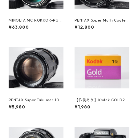
MINOLTA MC ROKKOR-PG 5
PENTAX Super Multi Coated
8mm F1.2 整備済ミノルタ（61
TAKUMAR 6×7 200mm F4
¥63,800
¥12,800
200）
ペンタックス (61363)
PENTAX Super Takumar 105
【作例あり】Kodak GOLD20
mm F2.8 M42 ペンタックス
0 35mmカラーネガフィルム
¥5,980
¥1,980
(61335)
36枚撮り (K012)