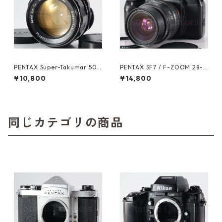
PENTAX Super-Takumar 50
PENTAX SF7 / F-ZOOM 28-8
mm F1.4 M42 整備済 ペンタ
0mm F3.5-4.5 ペンタックス
¥10,800
¥14,800
ックス 人気オールドレンズ (6
(61605)
1603)
同じカテゴリの商品