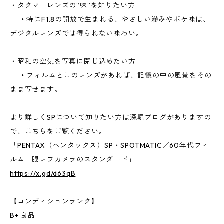
・タクマーレンズの“味”を知りたい方
→ 特にF1.8の開放で生まれる、やさしい滲みやボケ味は、
デジタルレンズでは得られない味わい。
・昭和の空気を写真に閉じ込めたい方
→ フィルムとこのレンズがあれば、記憶の中の風景をその
まま写せます。
より詳しくSPについて知りたい方は深堀ブログがありますの
で、こちらをご覧ください。
「PENTAX（ペンタックス）SP・SPOTMATIC／60年代フィ
ルム一眼レフカメラのスタンダード」
https://x.gd/d63qB
【コンディションランク】
B+ 良品