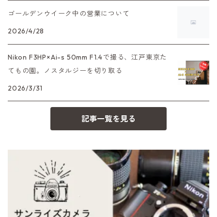
35DC、35SP
HEXAR
バルナック
ゴールデンウイーク中の営業について
HASSELBLAD（ハッセルブラッド）
EF（キヤノン）
フィルムカメラその他
2026/4/28
PEN F、FT
Mシリーズ
500台シリーズ
Rollei（ローライ）
OM（オリンパス）
Nikon F3HP×Ai-s 50mm F1.4で撮る、江戸東京た
OM-1
minilux
てもの園。ノスタルジーを切り取る
35シリーズ
RICOH（リコー）
A（ミノルタ（ソニー））
2026/3/31
コンパクト
Voigtlander（フォクトレンダー）
MD（ミノルタ）
記事一覧を見る
BESSA
YASHICA（ヤシカ）
K（ペンタックス）
Carl Zeiss（カールツァイス）
CY（ヤシカコンタックス）
Mamiya（マミヤ）
M（ライカ）