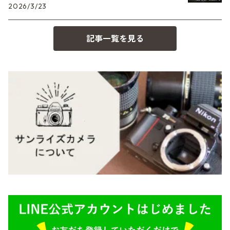
2026/3/23
コンパクト
Voigtlander（フォクトレンダー）
MD（ミノルタ）
記事一覧を見る
BESSA
YASHICA（ヤシカ）
K（ペンタックス）
Carl Zeiss（カールツァイス）
CY（ヤシカコンタックス）
Mamiya（マミヤ）
M（ライカ）
M645,二眼レフ
Plaubel（プラウベル）
R（ライカ）
BRONICA（ブロニカ）
E（ソニー）
SONY（ソニー）
AR（コニカ）
SIGMA（シグマ）
O（その他）