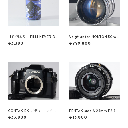
【作例あり】FILM NEVER DIE
Voigtlander NOKTON 50mm
UMI 800 35ｍｍカラーネガフ
F1.5 L39マウント 前期 純正フ
¥3,380
¥799,800
ィルム 36枚撮り (K007)
ード付 希少 整備済 フォクトレ
ンダー フィルムカメラ用レン
ズ （61461）
CONTAX RX ボディ コンタッ
PENTAX smc A 28mm F2.8 K
クス（61072）
マウント ペンタックス (6149
¥33,800
¥13,800
0)