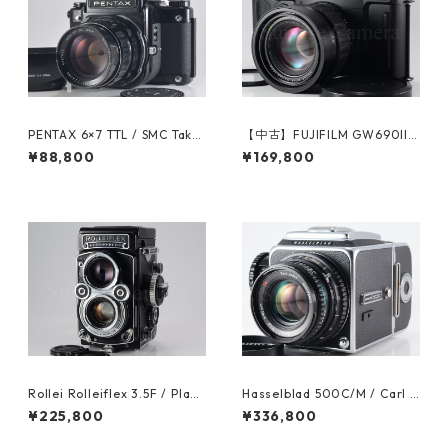
PENTAX 6×7 TTL / SMC Taku
【中古】FUJIFILM GW690III
mar 105mm F2.4 ペンタック
Professional 富士フイルム (6
¥88,800
¥169,800
ス（60353）
0977)
Rollei Rolleiflex 3.5F / Plana
Hasselblad 500C/M / Carl Z
r 75mm F3.5 ローライ（6101
eiss Planar T* 80mm F2.8C
¥225,800
¥336,800
6）
A12 整備済 ハッセルブラッド
(60981)