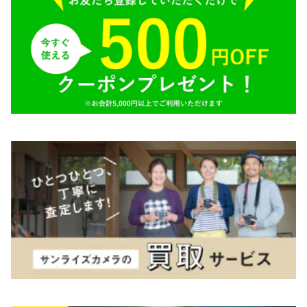
Tokina（トキナー）
TAMRON（タムロン）
K&F（ケーアンドエフ）
その他