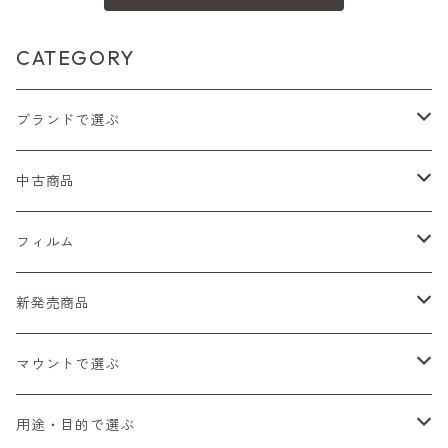
CATEGORY
ブランドで選ぶ
Nikon（ニコン）
中古商品
Sシリーズ
Canon（キヤノン）
フィルムカメラ
フィルム
Fシリーズ（一桁＋F100）
レンジファインダー（7、P）
一眼レフカメラ（マニュアルフォーカス）
PENTAX（ペンタックス）
デジタルカメラ
レンズ付きフィルム
新発売商品
Fシリーズ（FE、FM）
F-1
一眼レフカメラ（オートフォーカス）
SL、SP
一眼カメラ
CONTAX（コンタックス）
マニュアルレンズ
35mm（135）カラーネガ
フィルムカメラ
マウントで選ぶ
コンパクトカメラ
AE-1、A-1
レンジファインダーカメラ
K2、KX、KM
ミラーレスカメラ
G1、G2
一眼レンズ
MINOLTA（ミノルタ）
オートフォーカスレンズ
35mm（135）白黒ネガ
レンズ付きフィルム
M42
用途・目的で選ぶ