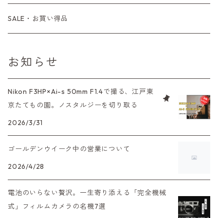
コンパクトカメラ
コンパクトカメラ（マニュアルフォーカス）
LX、MX
デジタルカメラその他
Tシリーズ
レンジファインダーレンズ
コンパクト
一眼レンズ
OLYMPUS（オリンパス）
マウントアダプター
35mm（135）カラーリバーサル
アクセサリー・付属品
L39
初心者の方へもおすすめ！
SALE・お買い得品
L39マウントレンズ
コンパクトカメラ（オートフォーカス）
6×7、67、645
一眼（C/Yマウント）
中判レンズ
CL、CLE
中判レンズ
TRIP35
FUJIFILM（フジフィルム）
アクセサリー
120mm（ブローニー）カラーネガ
F（ニコン）
少し難あり、でも使えます！
お知らせ
中判カメラ
M42単焦点レンズ
大判レンズ
α7、α9、X700
PENシリーズ
高級コンパクト
Konica（コニカ）
S（ニコン）
滅多にお目にかかれない激レア商品！
Nikon F3HP×Ai-s 50mm F1.4で撮る、江戸東
大判カメラ
レンズその他
XAシリーズ
京たてもの園。ノスタルジーを切り取る
C35シリーズ
Leica（ライカ）
FD（キヤノン）
プレゼント、贈答用にも！
デジタルカメラ
2026/3/31
35DC、35SP
HEXAR
バルナック
HASSELBLAD（ハッセルブラッド）
EF（キヤノン）
ゴールデンウイーク中の営業について
フィルムカメラその他
PEN F、FT
Mシリーズ
500台シリーズ
Rollei（ローライ）
OM（オリンパス）
2026/4/28
OM-1
minilux
電池のいらない贅沢。一生寄り添える「完全機械
35シリーズ
RICOH（リコー）
A（ミノルタ（ソニー））
式」フィルムカメラの名機7選