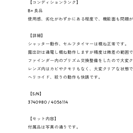
【コンディションランク】
B+ 良品
使用感、劣化がわずかにある程度で、機能面も問題
【詳細】
シャッター動作、セルフタイマーは概ね正常です。
露出計は通電し概ね動作しますが精度は微差の範囲
ファインダー内のプリズム交換整備をしたので大変
レンズ内はカビやクモリもなく、大変クリアな状態
ヘリコイド、絞りの動作も快調です。
【S/N】
3740980 / 4056114
【セット内容】
付属品は写真の通りです。