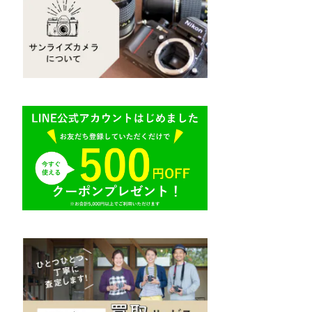
Mamiya（マミヤ）
R（ライカ）
M645,二眼レフ
Plaubel（プラウベル）
E（ソニー）
BRONICA（ブロニカ）
AR（コニカ）
SONY（ソニー）
O（その他）
SIGMA（シグマ）
Tokina（トキナー）
TAMRON（タムロン）