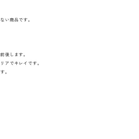
がない商品です。
で前後します。
クリアでキレイです。
です。