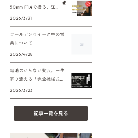
XAシリーズ
C35シリーズ
大判カメラ
Leica（ライカ）
FD（キヤノン）
50mm F1.4で撮る、江
プレゼント、贈答用にも！
戸東京たてもの園。ノ
2026/3/31
35DC、35SP
HEXAR
デジタルカメラ
バルナック
HASSELBLAD（ハッセルブラッ
EF（キヤノン）
スタルジーを切り取る
ド）
ゴールデンウイーク中の営
PEN F、FT
フィルムカメラその他
Mシリーズ
OM（オリンパス）
業について
500台シリーズ
Rollei（ローライ）
OM-1
2026/4/28
minilux
A（ミノルタ（ソニー））
35シリーズ
RICOH（リコー）
電池のいらない贅沢。一生
寄り添える「完全機械式」
MD（ミノルタ）
コンパクト
フィルムカメラの名機7選
Voigtlander（フォクトレンダー）
2026/3/23
K（ペンタックス）
BESSA
YASHICA（ヤシカ）
記事一覧を見る
CY（ヤシカコンタックス）
Carl Zeiss（カールツァイス）
M（ライカ）