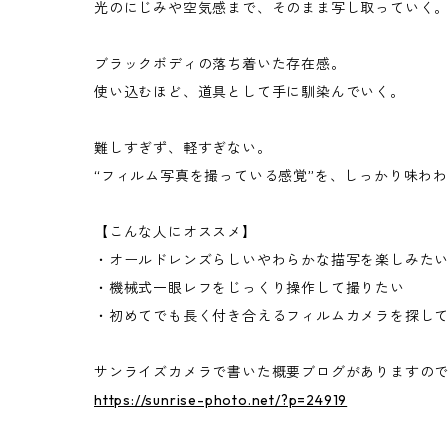
光のにじみや空気感まで、そのまま写し取っていく
ブラックボディの落ち着いた存在感。
使い込むほど、道具として手に馴染んでいく。
難しすぎず、軽すぎない。
“フィルム写真を撮っている感覚”を、しっかり味わ
【こんな人にオススメ】
・オールドレンズらしいやわらかな描写を楽しみた
・機械式一眼レフをじっくり操作して撮りたい
・初めてでも長く付き合えるフィルムカメラを探し
サンライズカメラで書いた概要ブログがありますの
https://sunrise-photo.net/?p=24919