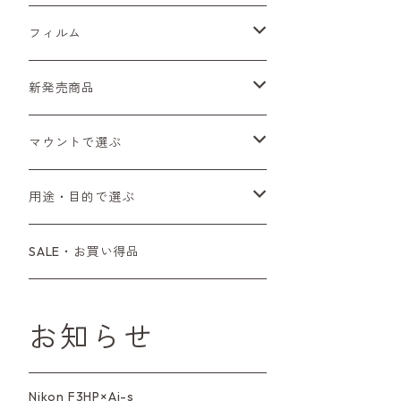
Sシリーズ
Canon（キヤノン）
フィルムカメラ
フィルム
Fシリーズ（一桁＋F100）
レンジファインダー（7、P）
一眼レフカメラ（マニュアルフォーカス）
PENTAX（ペンタックス）
デジタルカメラ
レンズ付きフィルム
新発売商品
Fシリーズ（FE、FM）
F-1
一眼レフカメラ（オートフォーカス）
SL、SP
一眼カメラ
CONTAX（コンタックス）
マニュアルレンズ
35mm（135）カラーネガ
フィルムカメラ
マウントで選ぶ
コンパクトカメラ
AE-1、A-1
レンジファインダーカメラ
K2、KX、KM
ミラーレスカメラ
G1、G2
一眼レンズ
MINOLTA（ミノルタ）
オートフォーカスレンズ
35mm（135）白黒ネガ
レンズ付きフィルム
M42
用途・目的で選ぶ
コンパクトカメラ
コンパクトカメラ（マニュアルフォーカ
LX、MX
デジタルカメラその他
Tシリーズ
レンジファインダーレンズ
コンパクト
一眼レンズ
OLYMPUS（オリンパス）
マウントアダプター
35mm（135）カラーリバーサル
アクセサリー・付属品
L39
初心者の方へもおすすめ！
SALE・お買い得品
ス）
L39マウントレンズ
6×7、67、645
一眼（C/Yマウント）
中判レンズ
CL、CLE
中判レンズ
TRIP35
FUJIFILM（フジフィルム）
アクセサリー
120mm（ブローニー）カラーネガ
F（ニコン）
少し難あり、でも使えます！
コンパクトカメラ（オートフォーカス）
お知らせ
M42単焦点レンズ
大判レンズ
α7、α9、X700
PENシリーズ
高級コンパクト
Konica（コニカ）
S（ニコン）
滅多にお目にかかれない激レア商
中判カメラ
品！
Nikon F3HP×Ai-s
レンズその他