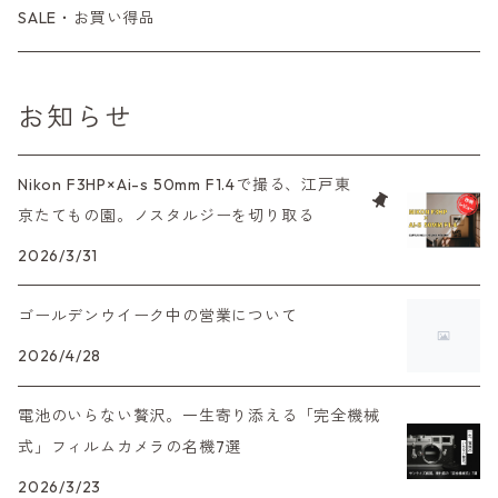
LX、MX
デジタルカメラその他
Tシリーズ
レンジファインダーレンズ
コンパクト
一眼レンズ
OLYMPUS（オリンパス）
マウントアダプター
35mm（135）カラーリバーサル
アクセサリー・付属品
L39
初心者の方へもおすすめ！
SALE・お買い得品
L39マウントレンズ
コンパクトカメラ（オートフォーカス）
6×7、67、645
一眼（C/Yマウント）
中判レンズ
CL、CLE
中判レンズ
TRIP35
FUJIFILM（フジフィルム）
アクセサリー
120mm（ブローニー）カラーネガ
F（ニコン）
少し難あり、でも使えます！
お知らせ
中判カメラ
M42単焦点レンズ
大判レンズ
α7、α9、X700
PENシリーズ
高級コンパクト
Konica（コニカ）
S（ニコン）
滅多にお目にかかれない激レア商品！
Nikon F3HP×Ai-s 50mm F1.4で撮る、江戸東
大判カメラ
レンズその他
XAシリーズ
京たてもの園。ノスタルジーを切り取る
C35シリーズ
Leica（ライカ）
FD（キヤノン）
プレゼント、贈答用にも！
デジタルカメラ
2026/3/31
35DC、35SP
HEXAR
バルナック
HASSELBLAD（ハッセルブラッド）
EF（キヤノン）
ゴールデンウイーク中の営業について
フィルムカメラその他
PEN F、FT
Mシリーズ
500台シリーズ
Rollei（ローライ）
OM（オリンパス）
2026/4/28
OM-1
minilux
電池のいらない贅沢。一生寄り添える「完全機械
35シリーズ
RICOH（リコー）
A（ミノルタ（ソニー））
式」フィルムカメラの名機7選
2026/3/23
コンパクト
Voigtlander（フォクトレンダー）
MD（ミノルタ）