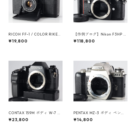
RICOH FF-1 / COLOR RIKEN
【作例ブログ】Nikon F3HP ボ
ON 35mm F2.8 リコー（6149
ディ 後期191万番台 ニコン（6
¥19,800
¥118,800
3）
1308）
CONTAX 159M ボディ W-7 ワ
PENTAX MZ-3 ボディ ペンタ
インダー付 コンタックス（61
ックス (60775)
¥23,800
¥14,800
025）