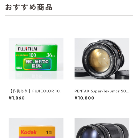
おすすめ商品
【作例あり】FUJICOLOR 100
PENTAX Super-Takumar 50
36枚撮り 35mmカラーネガフ
mm F1.4 M42 整備済 ペンタ
¥1,860
¥10,800
ィルム 富士フイルム フジカラ
ックス 人気オールドレンズ (6
ー (K005)
1603)