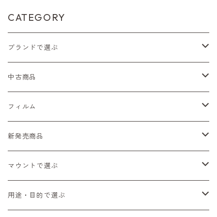
CATEGORY
ブランドで選ぶ
Nikon（ニコン）
中古商品
Sシリーズ
Canon（キヤノン）
フィルムカメラ
フィルム
Fシリーズ（一桁＋F100）
レンジファインダー（7、P）
一眼レフカメラ（マニュアルフォーカス）
PENTAX（ペンタックス）
デジタルカメラ
レンズ付きフィルム
新発売商品
Fシリーズ（FE、FM）
F-1
一眼レフカメラ（オートフォーカス）
SL、SP
一眼カメラ
CONTAX（コンタックス）
マニュアルレンズ
35mm（135）カラーネガ
フィルムカメラ
マウントで選ぶ
コンパクトカメラ
AE-1、A-1
レンジファインダーカメラ
K2、KX、KM
ミラーレスカメラ
G1、G2
一眼レンズ
MINOLTA（ミノルタ）
オートフォーカスレンズ
35mm（135）白黒ネガ
レンズ付きフィルム
M42
用途・目的で選ぶ
コンパクトカメラ
コンパクトカメラ（マニュアルフォーカス）