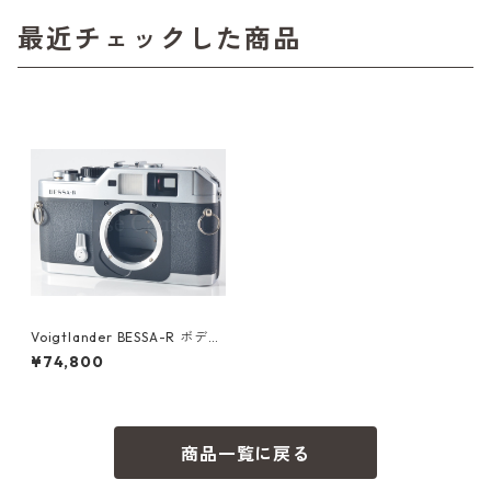
最近チェックした商品
Voigtlander BESSA-R ボディ
元箱付 フォクトレンダー (554
¥74,800
99)
商品一覧に戻る