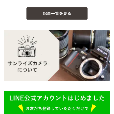
記事一覧を見る
BESSA
YASHICA（ヤシカ）
K（ペンタックス）
Carl Zeiss（カールツァイス）
CY（ヤシカコンタックス）
Mamiya（マミヤ）
M（ライカ）
M645,二眼レフ
Plaubel（プラウベル）
R（ライカ）
BRONICA（ブロニカ）
E（ソニー）
SONY（ソニー）
AR（コニカ）
SIGMA（シグマ）
O（その他）