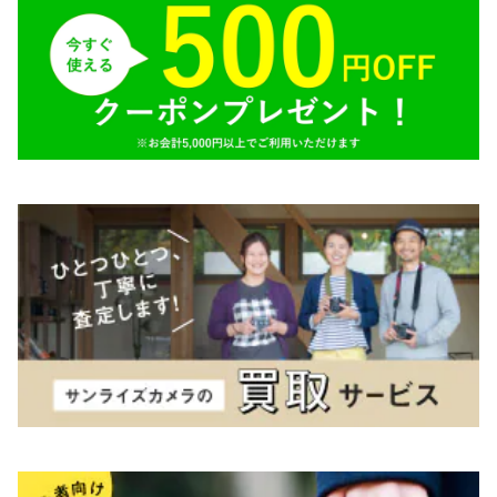
Tokina（トキナー）
TAMRON（タムロン）
K&F（ケーアンドエフ）
その他