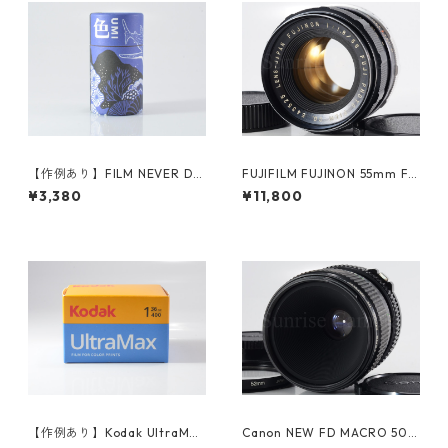
【作例あり】FILM NEVER DIE
FUJIFILM FUJINON 55mm F1.
UMI 800 35ｍｍカラーネガフ
8 M42 富士フイルム (60894)
¥3,380
¥11,800
ィルム 36枚撮り (K007)
【作例あり】Kodak UltraMax
Canon NEW FD MACRO 50m
400 36枚撮り カラーネガ35
m F3.5 キヤノン (61390)