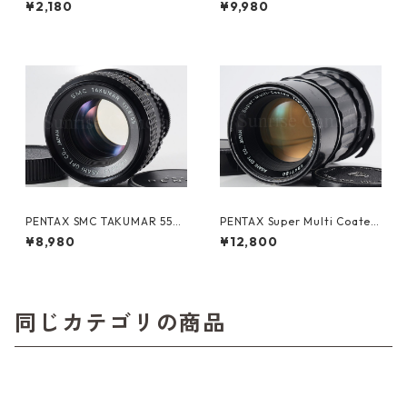
¥2,180
¥9,980
mmフィルム コダック (K02
4)
PENTAX SMC TAKUMAR 55m
PENTAX Super Multi Coated
m F1.8 M42 ペンタックス（61
TAKUMAR 6×7 200mm F4
¥8,980
¥12,800
346）
ペンタックス (61363)
同じカテゴリの商品