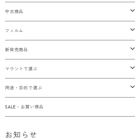
Nikon（ニコン）
中古商品
Sシリーズ
Canon（キヤノン）
フィルムカメラ
フィルム
Fシリーズ（一桁＋F100）
レンジファインダー（7、P）
一眼レフカメラ（マニュアルフォーカス）
PENTAX（ペンタックス）
デジタルカメラ
レンズ付きフィルム
新発売商品
Fシリーズ（FE、FM）
F-1
一眼レフカメラ（オートフォーカス）
SL、SP
一眼カメラ
CONTAX（コンタックス）
マニュアルレンズ
35mm（135）カラーネガ
フィルムカメラ
マウントで選ぶ
コンパクトカメラ
AE-1、A-1
レンジファインダーカメラ
K2、KX、KM
ミラーレスカメラ
G1、G2
一眼レンズ
MINOLTA（ミノルタ）
オートフォーカスレンズ
35mm（135）白黒ネガ
レンズ付きフィルム
M42
用途・目的で選ぶ
コンパクトカメラ
コンパクトカメラ（マニュアルフォーカス）
LX、MX
デジタルカメラその他
Tシリーズ
レンジファインダーレンズ
コンパクト
一眼レンズ
OLYMPUS（オリンパス）
マウントアダプター
35mm（135）カラーリバーサル
アクセサリー・付属品
L39
初心者の方へもおすすめ！
SALE・お買い得品
L39マウントレンズ
コンパクトカメラ（オートフォーカス）
6×7、67、645
一眼（C/Yマウント）
中判レンズ
CL、CLE
中判レンズ
TRIP35
FUJIFILM（フジフィルム）
アクセサリー
120mm（ブローニー）カラーネガ
F（ニコン）
少し難あり、でも使えます！
お知らせ
中判カメラ
M42単焦点レンズ
大判レンズ