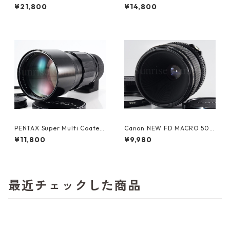
F3.5 M42 ペンタックス (6133
TAKUMAR 135mm F2.5 M42
¥21,800
¥14,800
0)
ペンタックス (61343)
PENTAX Super Multi Coated
Canon NEW FD MACRO 50m
TAKUMAR 300mm F4 ペン
m F3.5 キヤノン (61390)
¥11,800
¥9,980
タックス (61344)
最近チェックした商品