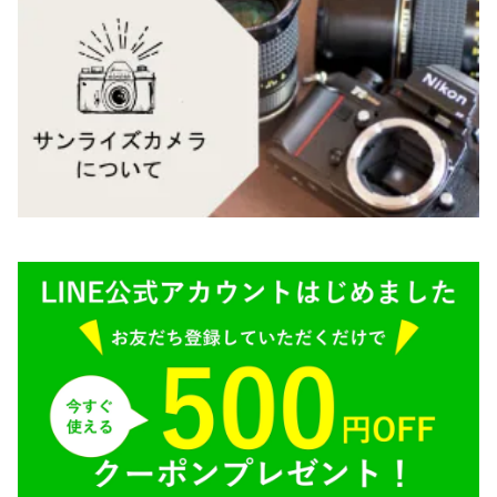
Mamiya（マミヤ）
M（ライカ）
M645,二眼レフ
Plaubel（プラウベル）
R（ライカ）
BRONICA（ブロニカ）
E（ソニー）
SONY（ソニー）
AR（コニカ）
SIGMA（シグマ）
O（その他）
Tokina（トキナー）
TAMRON（タムロン）