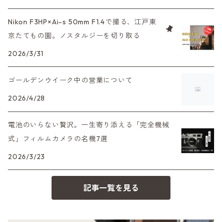
α7、α9、X700
PENシリーズ
高級コンパクト
Konica（コニカ）
S（ニコン）
滅多にお目にかかれない激レア商品！
Nikon F3HP×Ai-s 50mm F1.4で撮る、江戸東
大判カメラ
レンズその他
XAシリーズ
京たてもの園。ノスタルジーを切り取る
C35シリーズ
Leica（ライカ）
FD（キヤノン）
プレゼント、贈答用にも！
デジタルカメラ
2026/3/31
35DC、35SP
HEXAR
バルナック
HASSELBLAD（ハッセルブラッド）
EF（キヤノン）
ゴールデンウイーク中の営業について
フィルムカメラその他
PEN F、FT
Mシリーズ
500台シリーズ
Rollei（ローライ）
OM（オリンパス）
2026/4/28
OM-1
minilux
電池のいらない贅沢。一生寄り添える「完全機械
35シリーズ
RICOH（リコー）
A（ミノルタ（ソニー））
式」フィルムカメラの名機7選
2026/3/23
コンパクト
Voigtlander（フォクトレンダー）
MD（ミノルタ）
記事一覧を見る
BESSA
YASHICA（ヤシカ）
K（ペンタックス）
Carl Zeiss（カールツァイス）
CY（ヤシカコンタックス）