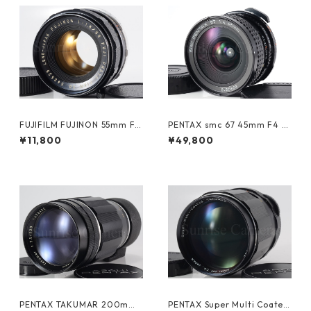
FUJIFILM FUJINON 55mm F1.
PENTAX smc 67 45mm F4 ペ
8 M42 富士フイルム (60894)
ンタックス (61366)
¥11,800
¥49,800
PENTAX TAKUMAR 200mm
PENTAX Super Multi Coated