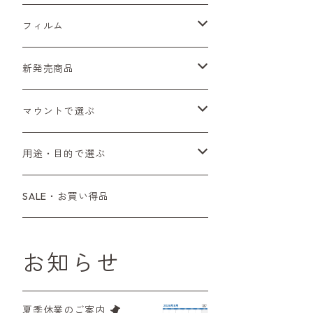
Sシリーズ
Canon（キヤノン）
フィルムカメラ
フィルム
Fシリーズ（一桁＋F100）
レンジファインダー（7、P）
一眼レフカメラ（マニュアルフォーカス）
PENTAX（ペンタックス）
デジタルカメラ
レンズ付きフィルム
新発売商品
Fシリーズ（FE、FM）
F-1
一眼レフカメラ（オートフォーカス）
SL、SP
一眼カメラ
CONTAX（コンタックス）
マニュアルレンズ
35mm（135）カラーネガ
フィルムカメラ
マウントで選ぶ
コンパクトカメラ
AE-1、A-1
レンジファインダーカメラ
K2、KX、KM
ミラーレスカメラ
G1、G2
一眼レンズ
MINOLTA（ミノルタ）
オートフォーカスレンズ
35mm（135）白黒ネガ
レンズ付きフィルム
M42
用途・目的で選ぶ
コンパクトカメラ
コンパクトカメラ（マニュアルフォーカ
LX、MX
デジタルカメラその他
Tシリーズ
レンジファインダーレンズ
コンパクト
一眼レンズ
OLYMPUS（オリンパス）
マウントアダプター
35mm（135）カラーリバーサル
アクセサリー・付属品
L39
初心者の方へもおすすめ！
SALE・お買い得品
ス）
L39マウントレンズ
6×7、67、645
一眼（C/Yマウント）
中判レンズ
CL、CLE
中判レンズ
TRIP35
FUJIFILM（フジフィルム）
アクセサリー
120mm（ブローニー）カラーネガ
F（ニコン）
少し難あり、でも使えます！
コンパクトカメラ（オートフォーカス）
お知らせ
M42単焦点レンズ
大判レンズ
α7、α9、X700
PENシリーズ
高級コンパクト
Konica（コニカ）
S（ニコン）
滅多にお目にかかれない激レア商
中判カメラ
品！
夏季休業のご案内
レンズその他