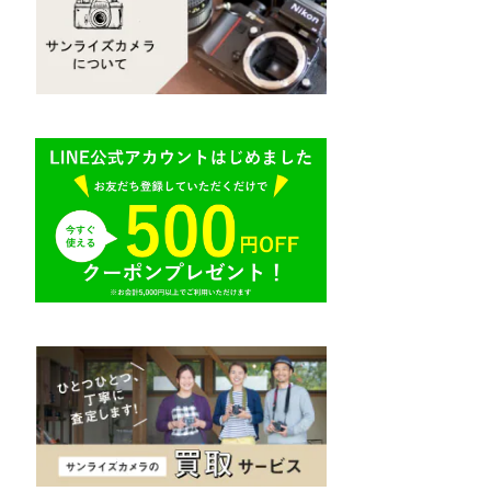
Mamiya（マミヤ）
R（ライカ）
M645,二眼レフ
Plaubel（プラウベル）
E（ソニー）
BRONICA（ブロニカ）
AR（コニカ）
SONY（ソニー）
O（その他）
SIGMA（シグマ）
Tokina（トキナー）
TAMRON（タムロン）