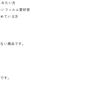
しみたい方
たいフィルム愛好家
求めている方
がない商品です。
。
イです。