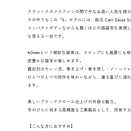
クラシックカメラファンの間で今なお高い人気を誇るコンパ
その中でもこの「S」モデルには、銘玉 Carl Zeiss Son
コンパクトボディながらも驚くほどの高描写を実現し
も言える一台です。
40mmという絶妙な画角は、スナップにも風景にも
感豊かな描写が楽しめます。
露出計はセレン式、巻き上げ・巻き戻し・ゾーンフ
ひとつひとつの所作を味わいながら、撮る喜びに浸
ます。
美しいブラッククローム仕上げの外装も魅力。
手のひらに収まる高精度な工業製品として、所有す
【こんな方におすすめ】