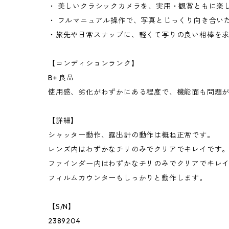
・ 美しいクラシックカメラを、実用・観賞ともに楽
・ フルマニュアル操作で、写真とじっくり向き合い
・旅先や日常スナップに、軽くて写りの良い相棒を
【コンディションランク】
B+ 良品
使用感、劣化がわずかにある程度で、機能面も問題
【詳細】
シャッター動作、露出計の動作は概ね正常です。
レンズ内はわずかなチリのみでクリアでキレイです
ファインダー内はわずかなチリのみでクリアでキレ
フィルムカウンターもしっかりと動作します。
【S/N】
2389204