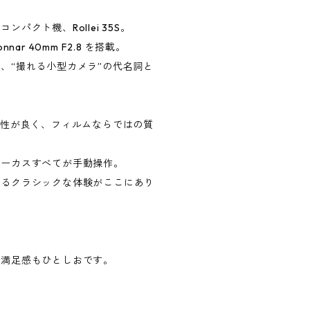
クト機、Rollei 35S。
nar 40mm F2.8 を搭載。
、“撮れる小型カメラ”の代名詞と
相性が良く、フィルムならではの質
ォーカスすべてが手動操作。
れるクラシックな体験がここにあり
る満足感もひとしおです。