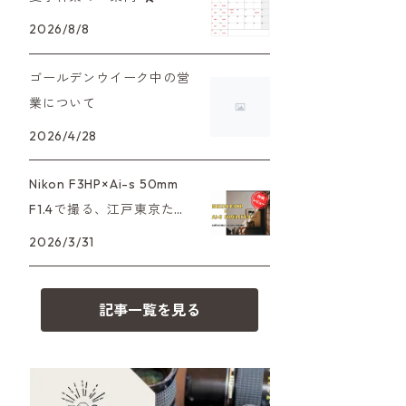
XAシリーズ
C35シリーズ
大判カメラ
Leica（ライカ）
FD（キヤノン）
2026/8/8
プレゼント、贈答用にも！
35DC、35SP
HEXAR
デジタルカメラ
バルナック
HASSELBLAD（ハッセルブラッ
EF（キヤノン）
ゴールデンウイーク中の営
ド）
業について
PEN F、FT
フィルムカメラその他
Mシリーズ
OM（オリンパス）
2026/4/28
500台シリーズ
Rollei（ローライ）
OM-1
minilux
A（ミノルタ（ソニー））
Nikon F3HP×Ai-s 50mm
35シリーズ
RICOH（リコー）
F1.4で撮る、江戸東京たて
MD（ミノルタ）
もの園。ノスタルジーを切
2026/3/31
コンパクト
Voigtlander（フォクトレンダー）
り取る
K（ペンタックス）
記事一覧を見る
BESSA
YASHICA（ヤシカ）
CY（ヤシカコンタックス）
Carl Zeiss（カールツァイス）
M（ライカ）