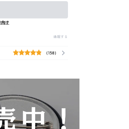
方向け
通報する
(158)