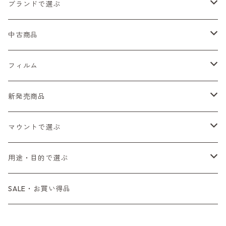
ブランドで選ぶ
Nikon（ニコン）
中古商品
Sシリーズ
Canon（キヤノン）
フィルムカメラ
フィルム
Fシリーズ（一桁＋F100）
レンジファインダー（7、P）
一眼レフカメラ（マニュアルフォーカス）
PENTAX（ペンタックス）
デジタルカメラ
レンズ付きフィルム
新発売商品
Fシリーズ（FE、FM）
F-1
一眼レフカメラ（オートフォーカス）
SL、SP
一眼カメラ
CONTAX（コンタックス）
マニュアルレンズ
35mm（135）カラーネガ
フィルムカメラ
マウントで選ぶ
コンパクトカメラ
AE-1、A-1
レンジファインダーカメラ
K2、KX、KM
ミラーレスカメラ
G1、G2
一眼レンズ
MINOLTA（ミノルタ）
オートフォーカスレンズ
35mm（135）白黒ネガ
レンズ付きフィルム
M42
用途・目的で選ぶ
コンパクトカメラ
コンパクトカメラ（マニュアルフォーカス）
LX、MX
デジタルカメラその他
Tシリーズ
レンジファインダーレンズ
コンパクト
一眼レンズ
OLYMPUS（オリンパス）
マウントアダプター
35mm（135）カラーリバーサル
アクセサリー・付属品
L39
初心者の方へもおすすめ！
SALE・お買い得品
L39マウントレンズ
コンパクトカメラ（オートフォーカス）
6×7、67、645
一眼（C/Yマウント）
中判レンズ
CL、CLE
中判レンズ
TRIP35
FUJIFILM（フジフィルム）
アクセサリー
120mm（ブローニー）カラーネガ
F（ニコン）
少し難あり、でも使えます！