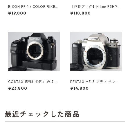
RICOH FF-1 / COLOR RIKEN
【作例ブログ】Nikon F3HP ボ
ON 35mm F2.8 リコー（6149
ディ 後期191万番台 ニコン（6
¥19,800
¥118,800
3）
1308）
CONTAX 159M ボディ W-7 ワ
PENTAX MZ-3 ボディ ペンタ
インダー付 コンタックス（61
ックス (60775)
¥23,800
¥14,800
025）
最近チェックした商品