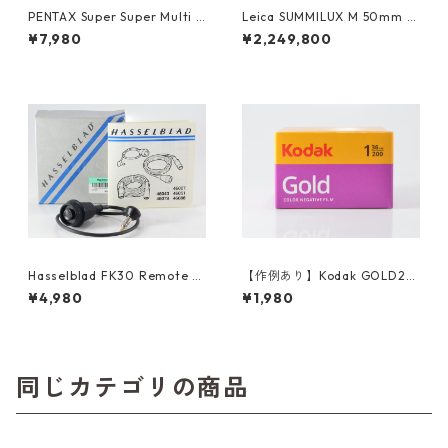
PENTAX Super Super Multi C
Leica SUMMILUX M 50mm F
oated MACRO TAKUMAR 6×
1.4 ブラックペイント 初代 ラ
¥7,980
¥2,249,800
7 135mm F4 ペンタックス (61
イカ (61465)
364)
Hasselblad FK30 Remote S
【作例あり】Kodak GOLD20
hutter Release 46043 ハッ
0 35mmカラーネガフィルム
¥4,980
¥1,980
セルブラッド (61432)
36枚撮り (K012)
同じカテゴリの商品