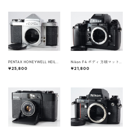
PENTAX HONEYWELL HEILA
Nikon F4 ボディ 方眼マット
ND H2 ペンタックス (61376)
スクリーン（E） / マットスク
¥25,800
¥21,800
リーン（B）付 ニコン（6124
6）