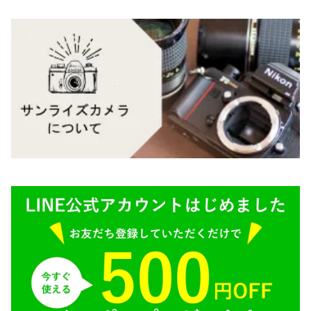
Carl Zeiss（カールツァイス）
CY（ヤシカコンタックス）
Mamiya（マミヤ）
M（ライカ）
M645,二眼レフ
Plaubel（プラウベル）
R（ライカ）
BRONICA（ブロニカ）
E（ソニー）
SONY（ソニー）
AR（コニカ）
SIGMA（シグマ）
O（その他）
Tokina（トキナー）