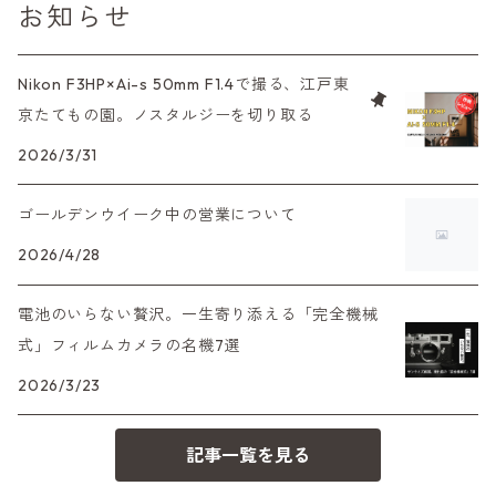
お知らせ
中判カメラ
M42単焦点レンズ
大判レンズ
α7、α9、X700
PENシリーズ
高級コンパクト
Konica（コニカ）
S（ニコン）
滅多にお目にかかれない激レア商品！
Nikon F3HP×Ai-s 50mm F1.4で撮る、江戸東
大判カメラ
レンズその他
XAシリーズ
京たてもの園。ノスタルジーを切り取る
C35シリーズ
Leica（ライカ）
FD（キヤノン）
プレゼント、贈答用にも！
デジタルカメラ
2026/3/31
35DC、35SP
HEXAR
バルナック
HASSELBLAD（ハッセルブラッド）
EF（キヤノン）
ゴールデンウイーク中の営業について
フィルムカメラその他
PEN F、FT
Mシリーズ
500台シリーズ
Rollei（ローライ）
OM（オリンパス）
2026/4/28
OM-1
minilux
電池のいらない贅沢。一生寄り添える「完全機械
35シリーズ
RICOH（リコー）
A（ミノルタ（ソニー））
式」フィルムカメラの名機7選
2026/3/23
コンパクト
Voigtlander（フォクトレンダー）
MD（ミノルタ）
記事一覧を見る
BESSA
YASHICA（ヤシカ）
K（ペンタックス）