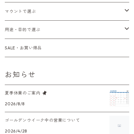
Fシリーズ（FE、FM）
F-1
一眼レフカメラ（オートフォーカス）
SL、SP
一眼カメラ
CONTAX（コンタックス）
マニュアルレンズ
35mm（135）カラーネガ
フィルムカメラ
マウントで選ぶ
コンパクトカメラ
AE-1、A-1
レンジファインダーカメラ
K2、KX、KM
ミラーレスカメラ
G1、G2
一眼レンズ
MINOLTA（ミノルタ）
オートフォーカスレンズ
35mm（135）白黒ネガ
レンズ付きフィルム
M42
用途・目的で選ぶ
コンパクトカメラ
コンパクトカメラ（マニュアルフォーカス）
LX、MX
デジタルカメラその他
Tシリーズ
レンジファインダーレンズ
コンパクト
一眼レンズ
OLYMPUS（オリンパス）
マウントアダプター
35mm（135）カラーリバーサル
アクセサリー・付属品
L39
初心者の方へもおすすめ！
SALE・お買い得品
L39マウントレンズ
コンパクトカメラ（オートフォーカス）
6×7、67、645
一眼（C/Yマウント）
中判レンズ
CL、CLE
中判レンズ
TRIP35
FUJIFILM（フジフィルム）
アクセサリー
120mm（ブローニー）カラーネガ
F（ニコン）
少し難あり、でも使えます！
お知らせ
中判カメラ
M42単焦点レンズ
大判レンズ
α7、α9、X700
PENシリーズ
高級コンパクト
Konica（コニカ）
S（ニコン）
滅多にお目にかかれない激レア商品！
夏季休業のご案内
大判カメラ
レンズその他
XAシリーズ
C35シリーズ
Leica（ライカ）
FD（キヤノン）
プレゼント、贈答用にも！
2026/8/8
デジタルカメラ
35DC、35SP
HEXAR
バルナック
ゴールデンウイーク中の営業について
HASSELBLAD（ハッセルブラッド）
EF（キヤノン）
フィルムカメラその他
2026/4/28
PEN F、FT