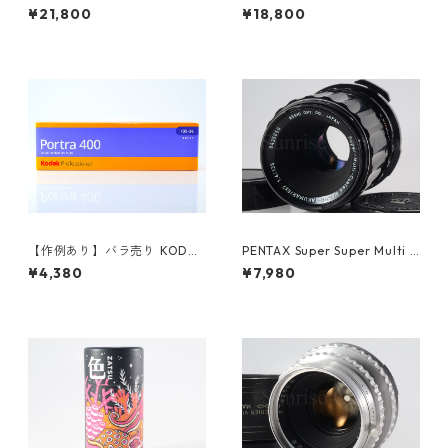
5 / D.Zuiko 40mm F2.8 ネガ
m F4 Kマウント ペンタックス
¥21,800
¥18,800
フィルム付 オリンパス フィル
(61350)
ムカメラ (61177)
【作例あり】バラ売り KODAK
PENTAX Super Super Multi C
PORTRA 400 カラーネガフィ
oated MACRO TAKUMAR 6×
¥4,380
¥7,980
ルム 36枚撮り バラ売り コダ
7 135mm F4 ペンタックス (61
ック (K015)
364)