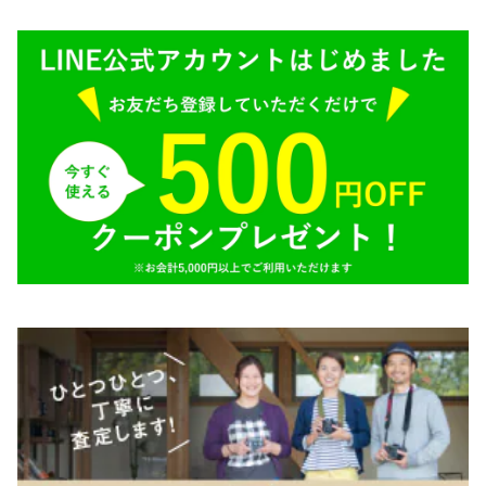
SONY（ソニー）
AR（コニカ）
SIGMA（シグマ）
O（その他）
Tokina（トキナー）
TAMRON（タムロン）
K&F（ケーアンドエフ）
その他