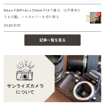
Mシリーズ
500台シリーズ
Rollei（ローライ）
OM（オリンパス）
Nikon F3HP×Ai-s 50mm F1.4で撮る、江戸東京た
OM-1
minilux
てもの園。ノスタルジーを切り取る
35シリーズ
RICOH（リコー）
A（ミノルタ（ソニー））
2026/3/31
コンパクト
Voigtlander（フォクトレンダー）
MD（ミノルタ）
記事一覧を見る
BESSA
YASHICA（ヤシカ）
K（ペンタックス）
Carl Zeiss（カールツァイス）
CY（ヤシカコンタックス）
Mamiya（マミヤ）
M（ライカ）
M645,二眼レフ
Plaubel（プラウベル）
R（ライカ）
BRONICA（ブロニカ）
E（ソニー）