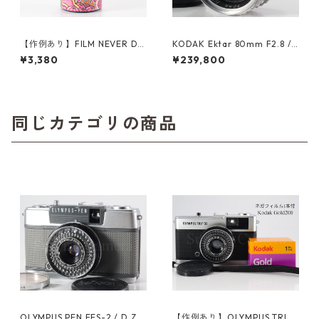
【作例あり】FILM NEVER DIE
KODAK Ektar 80mm F2.8 /H
ZATSU 400 35mmカラーネガ
ASSELBLAD 1000F/1600F用
¥3,380
¥239,800
フィルム 36枚撮り (K054)
純正フード付 コダック (2362
7)
同じカテゴリの商品
OLYMPUS PEN EES-2 / D.Zui
【作例あり】OLYMPUS TRIP3