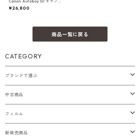
Canon Autoboy SII キヤノン
(55059)
¥26,800
商品一覧に戻る
CATEGORY
ブランドで選ぶ
Nikon（ニコン）
中古商品
Sシリーズ
Canon（キヤノン）
フィルムカメラ
フィルム
Fシリーズ（一桁＋F100）
レンジファインダー（7、P）
一眼レフカメラ（マニュアルフォーカス）
PENTAX（ペンタックス）
デジタルカメラ
レンズ付きフィルム
新発売商品