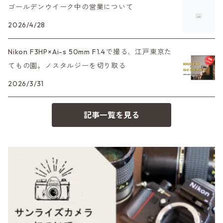
HEXAR
バルナック
ゴールデンウイーク中の営業について
HASSELBLAD（ハッセルブラッド）
EF（キヤノン）
フィルムカメラその他
2026/4/28
PEN F、FT
Mシリーズ
500台シリーズ
Rollei（ローライ）
OM（オリンパス）
Nikon F3HP×Ai-s 50mm F1.4で撮る、江戸東京た
OM-1
minilux
てもの園。ノスタルジーを切り取る
35シリーズ
RICOH（リコー）
A（ミノルタ（ソニー））
2026/3/31
コンパクト
Voigtlander（フォクトレンダー）
MD（ミノルタ）
記事一覧を見る
BESSA
YASHICA（ヤシカ）
K（ペンタックス）
Carl Zeiss（カールツァイス）
CY（ヤシカコンタックス）
Mamiya（マミヤ）
M（ライカ）
M645,二眼レフ
Plaubel（プラウベル）
R（ライカ）