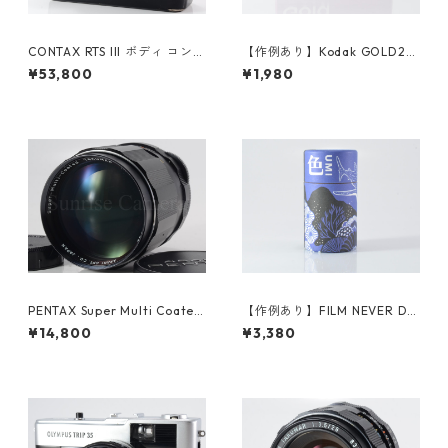
CONTAX RTS III ボディ コンタ
【作例あり】Kodak GOLD20
ックス（61257）
0 35mmカラーネガフィルム
¥53,800
¥1,980
36枚撮り (K012)
PENTAX Super Multi Coated
【作例あり】FILM NEVER DIE
TAKUMAR 135mm F2.5 M42
UMI 800 35ｍｍカラーネガフ
¥14,800
¥3,380
ペンタックス (61343)
ィルム 36枚撮り (K007)