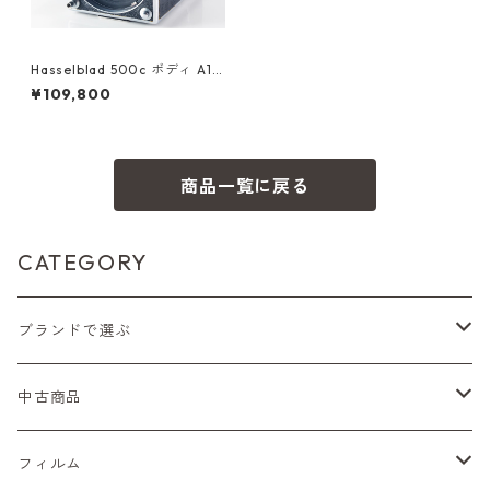
Hasselblad 500c ボディ A12
ノブメーター,革ケース付 ハッ
¥109,800
セルブラッド (54891)
商品一覧に戻る
CATEGORY
ブランドで選ぶ
Nikon（ニコン）
中古商品
Sシリーズ
Canon（キヤノン）
フィルムカメラ
フィルム