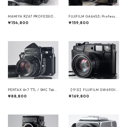
MAMIYA RZ67 PROFESSION
FUJIFILM GA645Zi Professio
AL / SEKOR Z 110mm F2.8 W
nal / SUPER EBC FUJINON 55
¥154,800
¥159,800
マミヤ (61202)
-90mm F4.5-6.9 富士フイル
ム (61020)
PENTAX 6×7 TTL / SMC Taku
【中古】FUJIFILM GW690III
mar 105mm F2.4 ペンタック
Professional 富士フイルム (6
¥88,800
¥169,800
ス（60353）
0977)