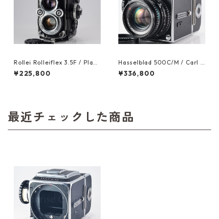
Rollei Rolleiflex 3.5F / Plana
Hasselblad 500C/M / Carl Z
r 75mm F3.5 ローライ（6101
eiss Planar T* 80mm F2.8C
¥225,800
¥336,800
6）
A12 整備済 ハッセルブラッド
(60981)
最近チェックした商品