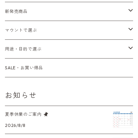
Fシリーズ（一桁＋F100）
レンジファインダー（7、P）
一眼レフカメラ（マニュアルフォーカス）
PENTAX（ペンタックス）
デジタルカメラ
レンズ付きフィルム
新発売商品
Fシリーズ（FE、FM）
F-1
一眼レフカメラ（オートフォーカス）
SL、SP
一眼カメラ
CONTAX（コンタックス）
マニュアルレンズ
35mm（135）カラーネガ
フィルムカメラ
マウントで選ぶ
コンパクトカメラ
AE-1、A-1
レンジファインダーカメラ
K2、KX、KM
ミラーレスカメラ
G1、G2
一眼レンズ
MINOLTA（ミノルタ）
オートフォーカスレンズ
35mm（135）白黒ネガ
レンズ付きフィルム
M42
用途・目的で選ぶ
コンパクトカメラ
コンパクトカメラ（マニュアルフォーカス）
LX、MX
デジタルカメラその他
Tシリーズ
レンジファインダーレンズ
コンパクト
一眼レンズ
OLYMPUS（オリンパス）
マウントアダプター
35mm（135）カラーリバーサル
アクセサリー・付属品
L39
初心者の方へもおすすめ！
SALE・お買い得品
L39マウントレンズ
コンパクトカメラ（オートフォーカス）
6×7、67、645
一眼（C/Yマウント）
中判レンズ
CL、CLE
中判レンズ
TRIP35
FUJIFILM（フジフィルム）
アクセサリー
120mm（ブローニー）カラーネガ
F（ニコン）
少し難あり、でも使えます！
お知らせ
中判カメラ
M42単焦点レンズ
大判レンズ
α7、α9、X700
PENシリーズ
高級コンパクト
Konica（コニカ）
S（ニコン）
滅多にお目にかかれない激レア商品！
夏季休業のご案内
大判カメラ
レンズその他
XAシリーズ
C35シリーズ
Leica（ライカ）
FD（キヤノン）
プレゼント、贈答用にも！
2026/8/8
デジタルカメラ
35DC、35SP