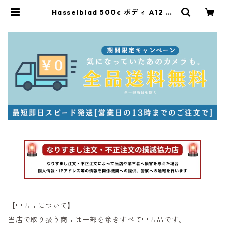
Hasselblad 500c ボディ A12 ノ
ブメーター,革ケース付 ハッセルブ
ラッド (54891) | サンライズカメラ
フィルムカメラとオールドレンズ専
門店
【中古品について】
当店で取り扱う商品は一部を除きすべて中古品です。