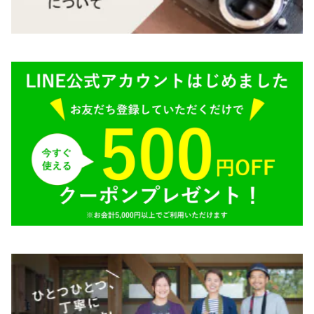
BRONICA（ブロニカ）
E（ソニー）
SONY（ソニー）
AR（コニカ）
SIGMA（シグマ）
O（その他）
Tokina（トキナー）
TAMRON（タムロン）
K&F（ケーアンドエフ）
その他