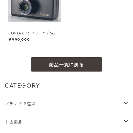
CONTAX T3 ブラック / Sonn
ar T* 35mm F2.8 コンタック
¥999,999
ス (54718)
商品一覧に戻る
CATEGORY
ブランドで選ぶ
Nikon（ニコン）
中古商品