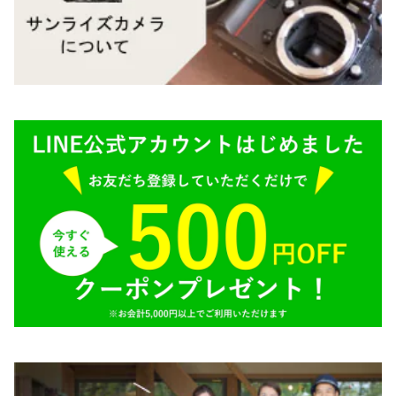
M645,二眼レフ
Plaubel（プラウベル）
R（ライカ）
BRONICA（ブロニカ）
E（ソニー）
SONY（ソニー）
AR（コニカ）
SIGMA（シグマ）
O（その他）
Tokina（トキナー）
TAMRON（タムロン）
K&F（ケーアンドエフ）