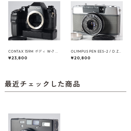
CONTAX 159M ボディ W-7 ワ
OLYMPUS PEN EES-2 / D.Zui
インダー付 コンタックス（61
ko 30mm F2.8 オーバーホー
¥23,800
¥20,800
025）
ル済 オリンパス (60628)
最近チェックした商品