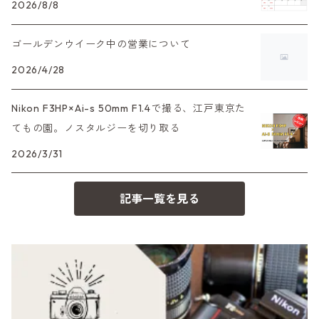
Leica（ライカ）
FD（キヤノン）
プレゼント、贈答用にも！
2026/8/8
デジタルカメラ
35DC、35SP
HEXAR
バルナック
ゴールデンウイーク中の営業について
HASSELBLAD（ハッセルブラッド）
EF（キヤノン）
フィルムカメラその他
2026/4/28
PEN F、FT
Mシリーズ
500台シリーズ
Rollei（ローライ）
OM（オリンパス）
Nikon F3HP×Ai-s 50mm F1.4で撮る、江戸東京た
OM-1
minilux
てもの園。ノスタルジーを切り取る
35シリーズ
RICOH（リコー）
A（ミノルタ（ソニー））
2026/3/31
コンパクト
Voigtlander（フォクトレンダー）
MD（ミノルタ）
記事一覧を見る
BESSA
YASHICA（ヤシカ）
K（ペンタックス）
Carl Zeiss（カールツァイス）
CY（ヤシカコンタックス）
Mamiya（マミヤ）
M（ライカ）