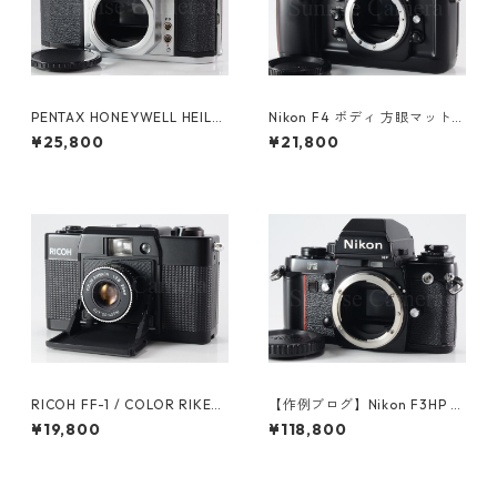
PENTAX HONEYWELL HEILA
Nikon F4 ボディ 方眼マット
ND H2 ペンタックス (61376)
スクリーン（E） / マットスク
¥25,800
¥21,800
リーン（B）付 ニコン（6124
6）
RICOH FF-1 / COLOR RIKEN
【作例ブログ】Nikon F3HP ボ
ON 35mm F2.8 リコー（6149
ディ 後期191万番台 ニコン（6
¥19,800
¥118,800
3）
1308）