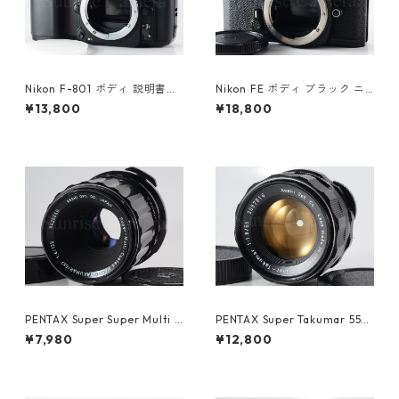
Nikon F-801 ボディ 説明書付
Nikon FE ボディ ブラック ニ
ニコン（61270）
コン（61416）
¥13,800
¥18,800
PENTAX Super Super Multi C
PENTAX Super Takumar 55m
oated MACRO TAKUMAR 6×
m F1.8 M42 ペンタックス (61
¥7,980
¥12,800
7 135mm F4 ペンタックス (61
483)
364)