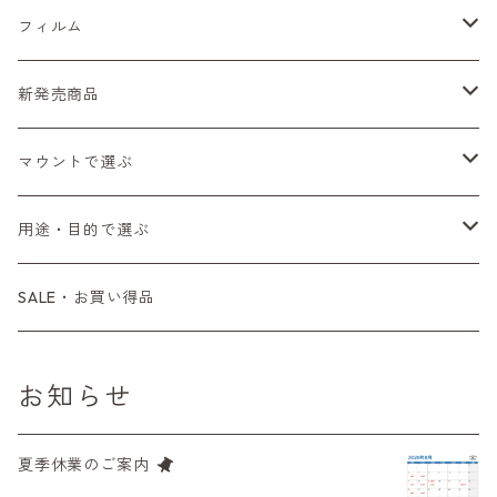
Sシリーズ
Canon（キヤノン）
フィルムカメラ
フィルム
Fシリーズ（一桁＋F100）
レンジファインダー（7、P）
一眼レフカメラ（マニュアルフォーカス）
PENTAX（ペンタックス）
デジタルカメラ
レンズ付きフィルム
新発売商品
Fシリーズ（FE、FM）
F-1
一眼レフカメラ（オートフォーカス）
SL、SP
一眼カメラ
CONTAX（コンタックス）
マニュアルレンズ
35mm（135）カラーネガ
フィルムカメラ
マウントで選ぶ
コンパクトカメラ
AE-1、A-1
レンジファインダーカメラ
K2、KX、KM
ミラーレスカメラ
G1、G2
一眼レンズ
MINOLTA（ミノルタ）
オートフォーカスレンズ
35mm（135）白黒ネガ
レンズ付きフィルム
M42
用途・目的で選ぶ
コンパクトカメラ
コンパクトカメラ（マニュアルフォーカス）
LX、MX
デジタルカメラその他
Tシリーズ
レンジファインダーレンズ
コンパクト
一眼レンズ
OLYMPUS（オリンパス）
マウントアダプター
35mm（135）カラーリバーサル
アクセサリー・付属品
L39
初心者の方へもおすすめ！
SALE・お買い得品
L39マウントレンズ
コンパクトカメラ（オートフォーカス）
6×7、67、645
一眼（C/Yマウント）
中判レンズ
CL、CLE
中判レンズ
TRIP35
FUJIFILM（フジフィルム）
アクセサリー
120mm（ブローニー）カラーネガ
F（ニコン）
少し難あり、でも使えます！
お知らせ
中判カメラ
M42単焦点レンズ
大判レンズ
α7、α9、X700
PENシリーズ
高級コンパクト
Konica（コニカ）
S（ニコン）
滅多にお目にかかれない激レア商品！
夏季休業のご案内
大判カメラ
レンズその他
XAシリーズ
C35シリーズ