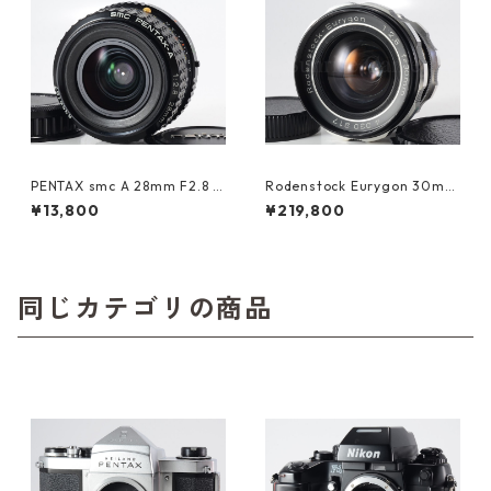
PENTAX smc A 28mm F2.8 K
Rodenstock Eurygon 30mm
マウント ペンタックス (6149
F2.8 M42 ローデンストック
¥13,800
¥219,800
0)
(23626)
同じカテゴリの商品